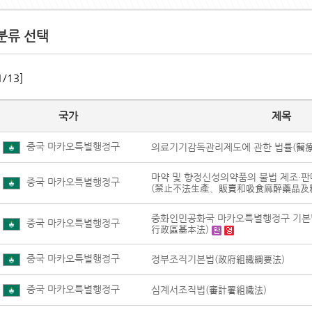
분류 선택
1/13]
국가
제목
중국 마카오특별행정구
의료기기감독관리제도에 관한 법률(醫
마약 및 향정신성의약품의 불법 제조·판
중국 마카오특별행정구
(禁止不法生產、販賣和吸食麻醉藥品及
중화인민공화국 마카오특별행정구 기
중국 마카오특별행정구
行政區基本法)
중국 마카오특별행정구
정부조직기본법(政府組織綱要法)
중국 마카오특별행정구
심계서조직법(審計署組織法)