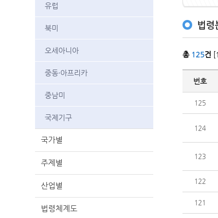
유럽
법령
북미
오세아니아
총
125
건
[
중동·아프리카
번호
중남미
125
국제기구
124
국가별
123
주제별
122
산업별
121
법령체계도