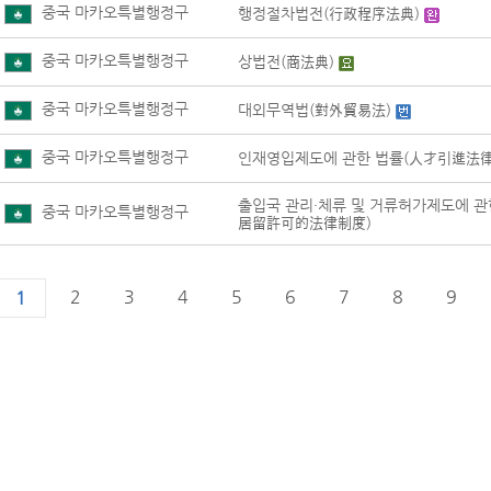
중국 마카오특별행정구
행정절차법전(行政程序法典)
중국 마카오특별행정구
상법전(商法典)
중국 마카오특별행정구
대외무역법(對外貿易法)
중국 마카오특별행정구
인재영입제도에 관한 법률(人才引進法律
출입국 관리·체류 및 거류허가제도에 
중국 마카오특별행정구
居留許可的法律制度)
2
3
4
5
6
7
8
9
1