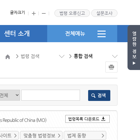
글자크기
법령 오류신고
설문조사
센터 소개
전체메뉴
법령 검색
통합 검색
검색
법령목록 다운로드
's Republic of China (MO)
사이트
맞춤형 법령정보
법제 동향