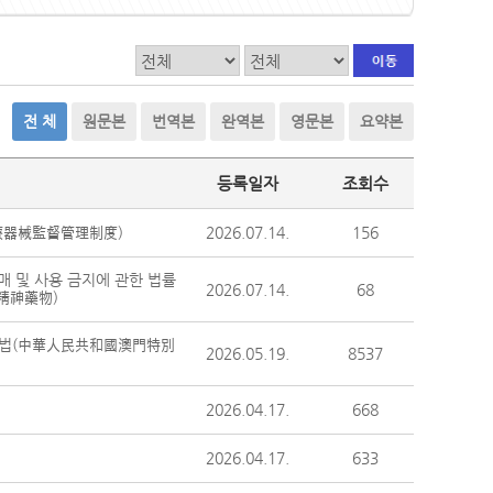
전 체
원문본
번역본
완역본
영문본
요약본
등록일자
조회수
療器械監督管理制度)
2026.07.14.
156
매 및 사용 금지에 관한 법률
2026.07.14.
68
精神藥物)
본법(中華人民共和國澳門特別
2026.05.19.
8537
2026.04.17.
668
2026.04.17.
633