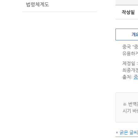
법령체계도
작성일
개
중국 "
유용하게
제정일 : 
최종개정일
출처:
중
※ 번역
시기 바
* 굵은 글