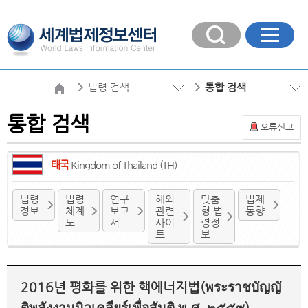
법령 검색
통합 검색
통합 검색
오류신고
태국
Kingdom of Thailand (TH)
법령
법령
연구
해외
맞춤
법제
정보
체계
보고
관련
형 법
동향
도
서
사이
령정
트
보
2016년 평화를 위한 핵에너지법(พระราชบัญญั
ติพลังงานนิวเคลียร์เพื่อสันติ พ.ศ. ๒๕๕๙)