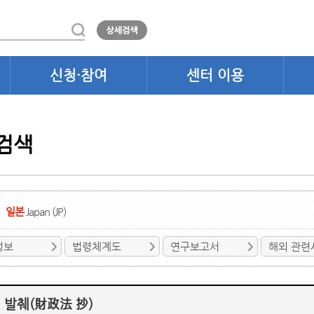
신청·참여
센터 이용
검색
일본
Japan (JP)
정보
법령체계도
연구보고서
해외 관련
 발췌(財政法 抄)