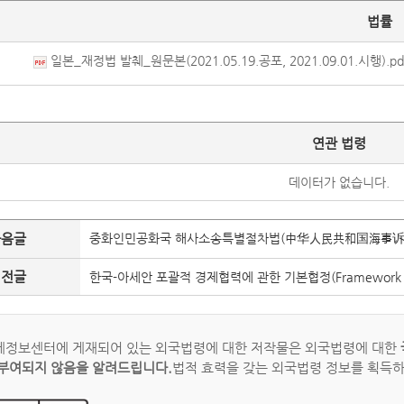
법률
일본_재정법 발췌_원문본(2021.05.19.공포, 2021.09.01.시행).pd
연관 법령
데이터가 없습니다.
다음글
중화인민공화국 해사소송특별절차법(中华人民共和国海事诉
이전글
한국-아세안 포괄적 경제협력에 관한 기본협정(Framework Agreem
정보센터에 게재되어 있는 외국법령에 대한 저작물은 외국법령에 대한
부여되지 않음을 알려드립니다.
법적 효력을 갖는 외국법령 정보를 획득