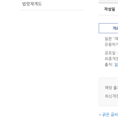
법령체계도
작성일
개
일본 "
유용하게
공포일 : 
최종개정일
출처:
일
해당 출
최신개정
* 굵은 글