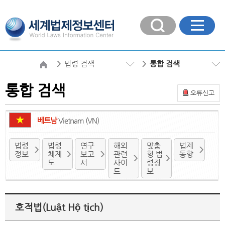
법령 검색
통합 검색
통합 검색
오류신고
베트남
Vietnam (VN)
법령
법령
연구
해외
맞춤
법제
정보
체계
보고
관련
형 법
동향
도
서
사이
령정
트
보
호적법(Luật Hộ tịch)