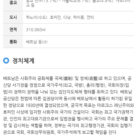
종교 인구(13.7%) - 가톨릭교(6.1%), 불교(4.8%), 까오다이
종교
교 등
도시
하노이(수도), 호찌민, 다낭, 하이퐁, 껀터
면적
310,060㎢
통화
베트남 동(đ)
정치체계
베트남은 사회주의 공화제를 국제(國制) 및 정체(政體)로 하고 있으며, 공
산당 서기장을 정점으로 국가주석(외교, 국방), 총리(행정), 국회의장(입
법)이 권력이 권력을 나눠 갖는 집단지도체제 형태를 취하고 있다. 베트남
공산당은 헌법에 따른 집권당이며 동시에 베트남에서 활동이 허가된 유일
한 정당으로 1930년에 결성되었으며, 궁극적 목표는 마르크스 레닌주의와
호찌민 사상에 입각한 사회주의 국가의 건설이다. 국회는 최고 국가권력기
관, 인민의 최고대표기관으로써 입법권을 행사하고 국가의 주요 문제를 결
정 및 감시하는 역할을 하며, 정부는 국가의 최고행정기관, 국회의 집행기
관으로 국회, 국회상무위원회, 국가주석에게 보고할 책임을 진다.