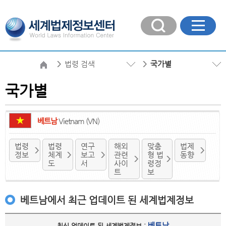
법령 검색
국가별
국가별
베트남
Vietnam (VN)
법령
법령
연구
해외
맞춤
법제
정보
체계
보고
관련
형 법
동향
도
서
사이
령정
트
보
베트남에서 최근 업데이트 된 세계법제정보
베트남
최신 업데이트 된 세계법제정보 :