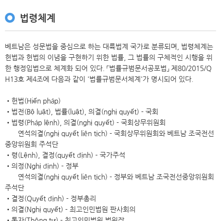
법령체계
베트남은 성문법을 중심으로 하는 대륙법계 국가로 분류되며, 법령체계는
헌법과 헌법의 이념을 구현하기 위한 법률, 그 법률의 구체적인 시행을 위
한 행정입법으로 체계화 되어 있다. 「법률규범문서공포법」 제80/2015/Q
H13호 제4조에 다음과 같이 '법률규범문서체계'가 명시되어 있다.
•헌법(Hiến pháp)
•법전(Bộ luật), 법률(luật), 의결(nghị quyết) - 국회
•법령(Pháp lệnh), 의결(nghị quyết) - 국회상무위원회
ﾠﾠ연석의결(nghị quyết liên tịch) - 국회상무위원회와 베트남 조국전선
중앙위원회 주석단
•령(Lệnh), 결정(quyết định) - 국가주석
•의정(Nghị định) - 정부
ﾠﾠ연석의결(nghị quyết liên tịch) - 정부와 베트남 조국전선중앙위원회
주석단
•결정(Quyết định) - 정부총리
•의결(Nghị quyết) - 최고인민법원 판사회의
•통자(Thông tư) - 최고인민법원 법원장