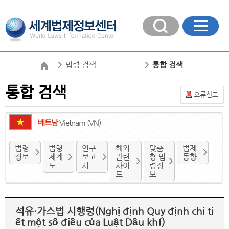
법령 검색
통합 검색
통합 검색
오류신고
베트남
Vietnam (VN)
법령
법령
연구
해외
맞춤
법제
정보
체계
보고
관련
형 법
동향
도
서
사이
령정
트
보
석유·가스법 시행령(Nghị định Quy định chi ti
ết một số điều của Luật Dầu khí)