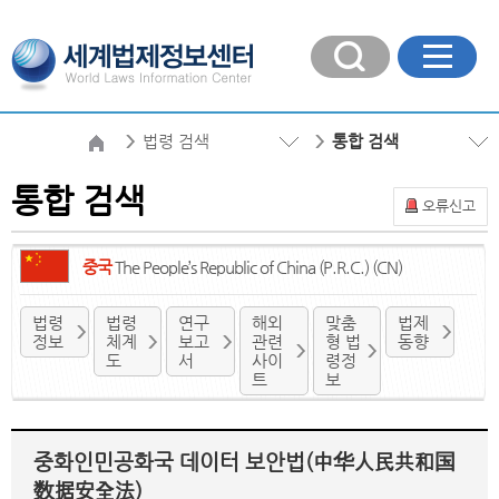
법령 검색
통합 검색
통합 검색
오류신고
중국
The People’s Republic of China (P.R.C.) (CN)
법령
법령
연구
해외
맞춤
법제
정보
체계
보고
관련
형 법
동향
도
서
사이
령정
트
보
중화인민공화국 데이터 보안법(中华人民共和国
数据安全法)