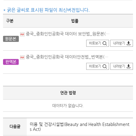
* 굵은 글씨로 표시된 파일이 최신버전입니다.
구분
법률
중국_중화인민공화국 데이터 보안법_원문본(2021.06.10.제정).pdf
바로보기
내려받기
중국_중화인민공화국 데이터안전법_번역본(2021.06.10.제정)_국회도서관.pdf
바로보기
내려받기
연관 법령
데이터가 없습니다.
미용 및 건강시설법(Beauty and Health Establishment
다음글
s Act)