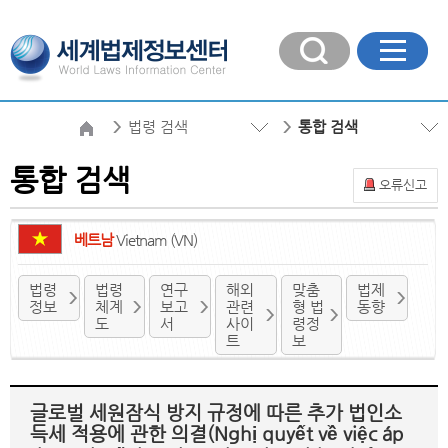
법령 검색
통합 검색
통합 검색
오류신고
베트남
Vietnam (VN)
법령
법령
연구
해외
맞춤
법제
정보
체계
보고
관련
형 법
동향
도
서
사이
령정
트
보
글로벌 세원잠식 방지 규정에 따른 추가 법인소
득세 적용에 관한 의결(Nghị quyết về việc áp