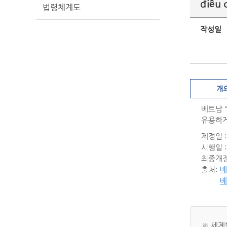
điều 
법령체계도
작성일
개
베트남 
유용하게
제정일 : 
시행일 : 
최종개정일
출처:
베
베
※ 세계