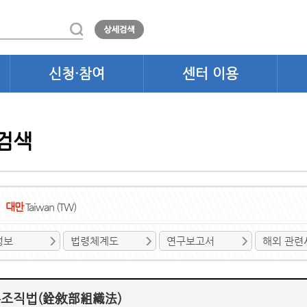
신청·참여
센터 이용
검색
대만
Taiwan (TW)
정보
법령체계도
연구보고서
해외 관련
조직법(銓敘部組織法)