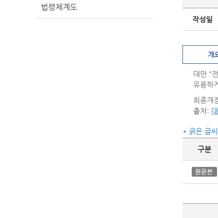
법령체계도
작성일
개
대만 "
유용하게
최종개정일
출처:
대
* 굵은 글
구분