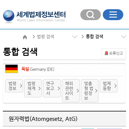
법령 검색
통합 검색
통합 검색
오류신고
독일
Germany (DE)
법령
법령
연구
해외
맞춤
법제
정보
체계
보고
관련
형 법
동향
도
서
사이
령정
트
보
원자력법(Atomgesetz, AtG)